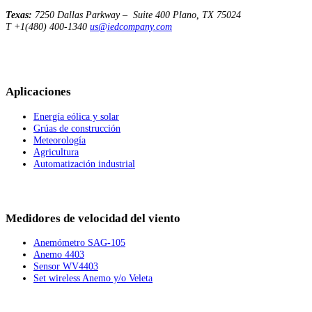
Texas:
7250 Dallas Parkway – Suite 400
Plano, TX 75024
T +1(480) 400-1340
us@iedcompany.com
Aplicaciones
Energía eólica y solar
Grúas de construcción
Meteorología
Agricultura
Automatización industrial
Medidores de velocidad del viento
Anemómetro SAG-105
Anemo 4403
Sensor WV4403
Set wireless Anemo y/o Veleta