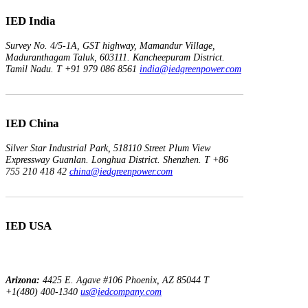
IED India
Survey No. 4/5-1A, GST highway,
Mamandur Village,
Maduranthagam Taluk, 603111.
Kancheepuram District.
Tamil Nadu.
T +91 979 086 8561
india@iedgreenpower.com
IED China
Silver Star Industrial Park,
518110 Street Plum View
Expressway Guanlan.
Longhua District. Shenzhen.
T +86
755 210 418 42
china@iedgreenpower.com
IED USA
Arizona:
4425 E. Agave
#106
Phoenix, AZ 85044
T
+1(480) 400-1340
us@iedcompany.com