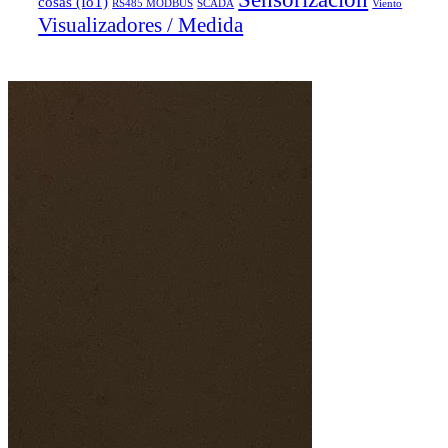
cosas (IoT)
RS485 MODBUS
SCADA
Viento
Visualizadores / Medida