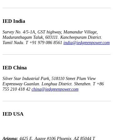
IED India
Survey No. 4/5-1A, GST highway,
Mamandur Village,
Maduranthagam Taluk, 603111.
Kancheepuram District.
Tamil Nadu.
T +91 979 086 8561
india@iedgreenpower.com
IED China
Silver Star Industrial Park,
518110 Street Plum View
Expressway Guanlan.
Longhua District. Shenzhen.
T +86
755 210 418 42
china@iedgreenpower.com
IED USA
Arizona:
4425 E. Agave
#106
Phoenix, AZ 85044
T