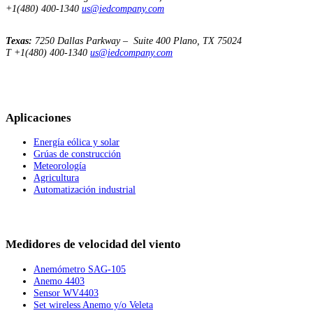
+1(480) 400-1340
us@iedcompany.com
Texas:
7250 Dallas Parkway – Suite 400
Plano, TX 75024
T +1(480) 400-1340
us@iedcompany.com
Aplicaciones
Energía eólica y solar
Grúas de construcción
Meteorología
Agricultura
Automatización industrial
Medidores de velocidad del viento
Anemómetro SAG-105
Anemo 4403
Sensor WV4403
Set wireless Anemo y/o Veleta