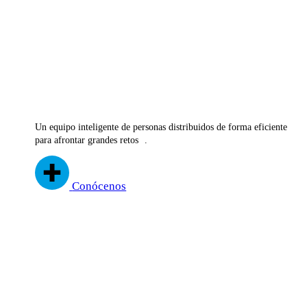
Pamplona
(España)
Chennai
(India)
Shenzhen
(China)
Phoenix
(USA)
Un equipo inteligente de personas distribuidos de forma eficiente
para afrontar grandes retos .
Conócenos