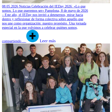
08.05.2026
Noticias
Celebración del IEDay 2026: «Lo que
somos. Lo que queremos ser»
Pamplona, 8 de mayo de 2026
– Este año, el IEDay nos invitó a detenernos, mirar hacia
dentro y reflexionar de forma colectiva sobre aquello que
nos une como organización: nuestro propósito. Una jornada
especial en la que volvimos a celebrar quiénes somos,
Leer más
compartiendo ...