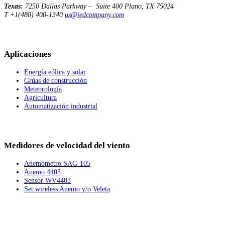
Texas:
7250 Dallas Parkway – Suite 400
Plano, TX 75024
T +1(480) 400-1340
us@iedcompany.com
Aplicaciones
Energía eólica y solar
Grúas de construcción
Meteorología
Agricultura
Automatización industrial
Medidores de velocidad del viento
Anemómetro SAG-105
Anemo 4403
Sensor WV4403
Set wireless Anemo y/o Veleta