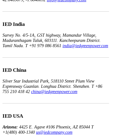
IED India
Survey No. 4/5-1A, GST highway,
Mamandur Village,
Maduranthagam Taluk, 603111.
Kancheepuram District.
Tamil Nadu.
T +91 979 086 8561
india@iedgreenpower.com
IED China
Silver Star Industrial Park,
518110 Street Plum View
Expressway Guanlan.
Longhua District. Shenzhen.
T +86
755 210 418 42
china@iedgreenpower.com
IED USA
Arizona:
4425 E. Agave
#106
Phoenix, AZ 85044
T
+1(480) 400-1340
us@iedcompany.com