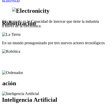
tu proyecto
Electronicity es la
Capacidad de innovar que tiene la industria
Robotización
a través de la electrónica.
En un mundo protagonizado por tres nuevos actores tecnológicos
ización
Inteligencia Artificial