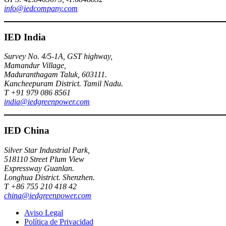
info@iedcompany.com
IED India
Survey No. 4/5-1A, GST highway,
Mamandur Village,
Maduranthagam Taluk, 603111.
Kancheepuram District. Tamil Nadu.
T +91 979 086 8561
india@iedgreenpower.com
IED China
Silver Star Industrial Park,
518110 Street Plum View
Expressway Guanlan.
Longhua District. Shenzhen.
T +86 755 210 418 42
china@iedgreenpower.com
Aviso Legal
Política de Privacidad