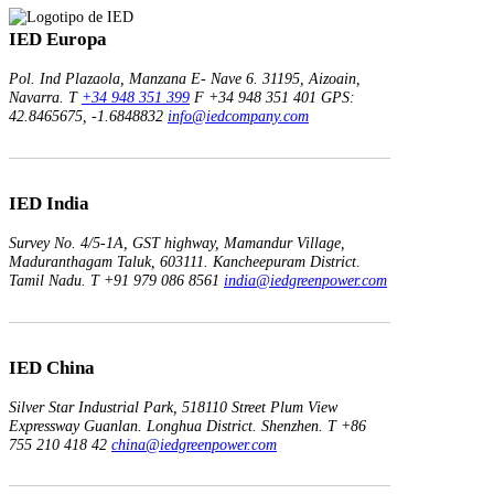
IED Europa
Pol. Ind Plazaola, Manzana E- Nave 6.
31195, Aizoain,
Navarra.
T
+34 948 351 399
F +34 948 351 401
GPS:
42.8465675, -1.6848832
info@iedcompany.com
IED India
Survey No. 4/5-1A, GST highway,
Mamandur Village,
Maduranthagam Taluk, 603111.
Kancheepuram District.
Tamil Nadu.
T +91 979 086 8561
india@iedgreenpower.com
IED China
Silver Star Industrial Park,
518110 Street Plum View
Expressway Guanlan.
Longhua District. Shenzhen.
T +86
755 210 418 42
china@iedgreenpower.com