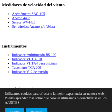
Medidores de velocidad del viento
Anemómetro SAG-105
Anemo 4403
Sensor WV4403
Set wireless Anemo y/o Veleta
Instrumentos
Indicador multifunción BS 100
Indicador VHT 4510
Indicador VHTA4 para piscinas
Tacómetro TCA 200
Indicador V12 de tensión
Aviso Legal
Utilizamos cookies para ofrecerte la mejor experiencia en nuestra web.
Política de Privacidad
Puedes aprender más sobre qué cookies utilizamos o desactivarlas en los
Política de Cookies
AJUSTES
.
Canal Interno de Información