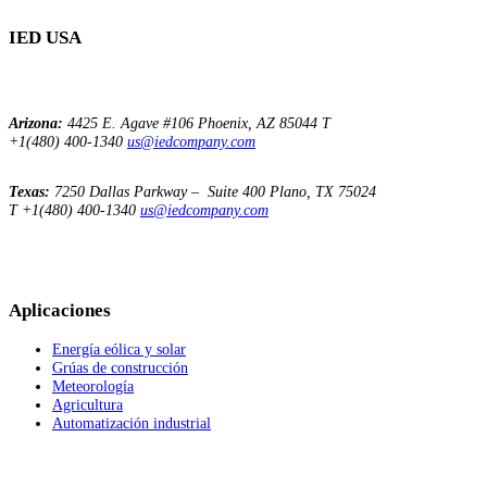
IED USA
Arizona:
4425 E. Agave
#106
Phoenix, AZ 85044
T
+1(480) 400-1340
us@iedcompany.com
Texas:
7250 Dallas Parkway – Suite 400
Plano, TX 75024
T +1(480) 400-1340
us@iedcompany.com
Aplicaciones
Energía eólica y solar
Grúas de construcción
Meteorología
Agricultura
Automatización industrial