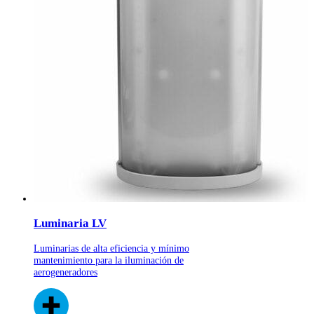
Luminaria LV
Luminarias de alta eficiencia y mínimo
mantenimiento para la iluminación de
aerogeneradores