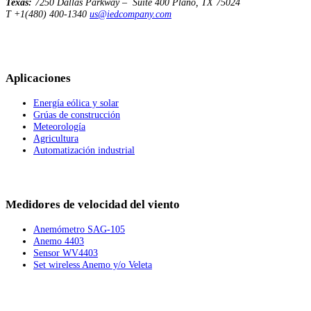
Texas:
7250 Dallas Parkway – Suite 400
Plano, TX 75024
T +1(480) 400-1340
us@iedcompany.com
Aplicaciones
Energía eólica y solar
Grúas de construcción
Meteorología
Agricultura
Automatización industrial
Medidores de velocidad del viento
Anemómetro SAG-105
Anemo 4403
Sensor WV4403
Set wireless Anemo y/o Veleta