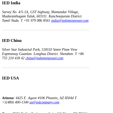
IED India
Survey No. 4/5-1A, GST highway,
Mamandur Village,
Maduranthagam Taluk, 603111.
Kancheepuram District.
Tamil Nadu.
T +91 979 086 8561
india@iedgreenpower.com
IED China
Silver Star Industrial Park,
518110 Street Plum View
Expressway Guanlan.
Longhua District. Shenzhen.
T +86
755 210 418 42
china@iedgreenpower.com
IED USA
Arizona:
4425 E. Agave
#106
Phoenix, AZ 85044
T
+1(480) 400-1340
us@iedcompany.com