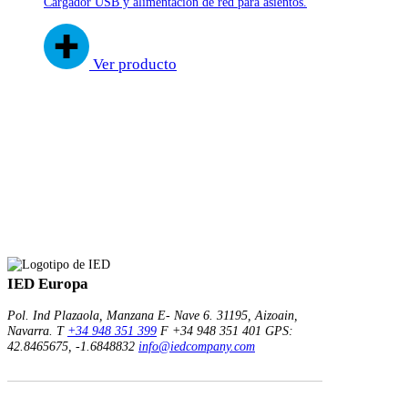
Cargador USB y alimentación de red para asientos.
Ver producto
IED Europa
Pol. Ind Plazaola, Manzana E- Nave 6.
31195, Aizoain,
Navarra.
T
+34 948 351 399
F +34 948 351 401
GPS:
42.8465675, -1.6848832
info@iedcompany.com