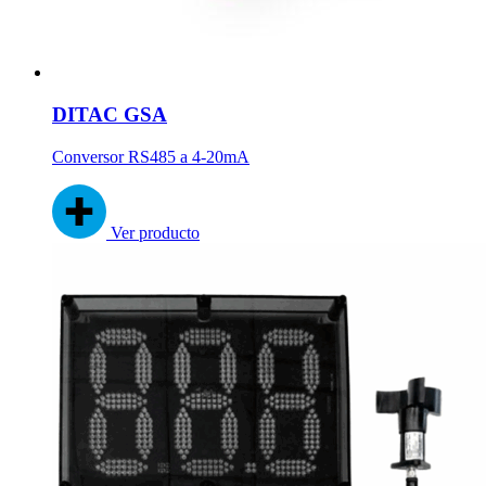
DITAC GSA
Conversor RS485 a 4-20mA
Ver producto