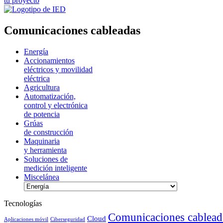
tu proyecto
Comunicaciones cableadas
Energía
Accionamientos
eléctricos y movilidad
eléctrica
Agricultura
Automatización,
control y electrónica
de potencia
Grúas
de construcción
Maquinaria
y herramienta
Soluciones de
medición inteligente
Miscelánea
Tecnologías
Comunicaciones cablead
Cloud
Aplicaciones móvil
Ciberseguridad