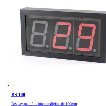
BS 100
Display multifunción con dígitos de 100mm