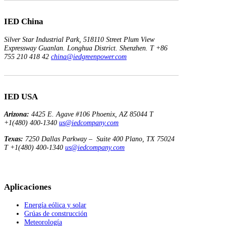
IED China
Silver Star Industrial Park,
518110 Street Plum View
Expressway Guanlan.
Longhua District. Shenzhen.
T +86
755 210 418 42
china@iedgreenpower.com
IED USA
Arizona:
4425 E. Agave
#106
Phoenix, AZ 85044
T
+1(480) 400-1340
us@iedcompany.com
Texas:
7250 Dallas Parkway – Suite 400
Plano, TX 75024
T +1(480) 400-1340
us@iedcompany.com
Aplicaciones
Energía eólica y solar
Grúas de construcción
Meteorología