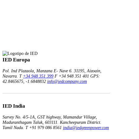
IED Europa
Pol. Ind Plazaola, Manzana E- Nave 6.
31195, Aizoain,
Navarra.
T
+34 948 351 399
F +34 948 351 401
GPS:
42.8465675, -1.6848832
info@iedcompany.com
IED India
Survey No. 4/5-1A, GST highway,
Mamandur Village,
Maduranthagam Taluk, 603111.
Kancheepuram District.
Tamil Nadu.
T +91 979 086 8561
india@iedgreenpower.com