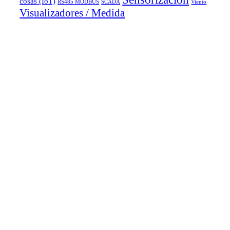
cosas (IoT)
RS485 MODBUS
SCADA
Viento
Visualizadores / Medida