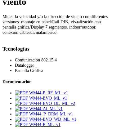
viento
Miden la velocidad y/o la dirección de viento con diferentes
versiones: montaje en panel/Rail DIN, visualización con
pantalla gráfica/Display 7 segmentos, indoor/outdoor,
conexión cableada/inalámbrico.
Tecnologías
Comunicación 802.15.4
Datalogger
Pantalla Gráfica
Documentación
WM44-P_RF_ML_v1
WM44-EVO_ML_v1
WM44-EVO_DL_ML_v2
WM44-AI_ML_v1
WM44_P_DRM_ML_v1
WM44-EVO_WD_ML_v1
WM44-P_ML_v1