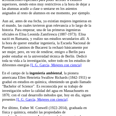
superiores, siendo estos muy restrictivos a la hora de dejar a
las alumnas acudir a clase o sentarse en los asientos
asignados al resto de alumnos en ese momento, por ejemplo.
Aun así, antes de esa fecha, ya existían mujeres ingenieras en
el mundo, las cuales tuvieron gran relevancia a lo largo de la
historia. Para empezar, una de las primeras ingenieras
oficiales es Elisa Leonida Zamfirescu (1887-1973). Elisa
nació en Rumania, y realizo sus estudios secundarios allí. A
la hora de querer estudiar ingeniería, la Escuela Nacional de
Puentes y Caminos de Bucarest la rechazó básicamente por
ser mujer, pero, en vez de rendirse, emigro a Berlín para
poder estudiar en la universidad técnica de Berlín. Dedicó
toda su vida a la investigación, sobre todo en los estudios de
diferentes energías
[L.G. García, Mujeres con ciencia]
En el campo de la
ingeniería ambiental
, la pionera
americana Ellen Henrietta Swallow Richards (1842-1911) se
graduó en estudios en química, obteniendo un grado llamado
“Bachelor of Science”. Es reconocida por su trabajo de
investigación sobre la calidad del agua en Massachusetts en
1870, con el cual desarrollo métodos que, hoy en día, siguen
presentes
[L.G. García, Mujeres con ciencia]
.
Por último, Esther M. Conwell (1922-2014), graduada en
física y química, estudió las propiedades de