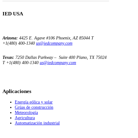
IED USA
Arizona:
4425 E. Agave
#106
Phoenix, AZ 85044
T
+1(480) 400-1340
us@iedcompany.com
Texas:
7250 Dallas Parkway – Suite 400
Plano, TX 75024
T +1(480) 400-1340
us@iedcompany.com
Aplicaciones
Energía eólica y solar
Grúas de construcción
Meteorología
Agricultura
Automatización industrial