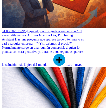
31.03.2026
Blog
¿Bajar el precio significa vender más? El
eterno dilema
Por
Ainhoa Grande Cía
, Purchasing
Assistant
Hay una pregunta que aparece tarde o temprano en
casi cualquier empresa: “¿Y si bajamos el precio?”
Normalmente surge en una reunión comercial, alguien lo
plantea con cara pensativa y, durante unos segundos, parece
Leer más
la solución más lógica del mundo. ...