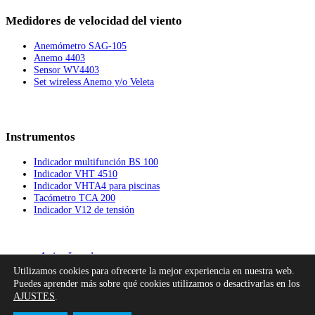
Medidores de velocidad del viento
Anemómetro SAG-105
Anemo 4403
Sensor WV4403
Set wireless Anemo y/o Veleta
Instrumentos
Indicador multifunción BS 100
Indicador VHT 4510
Indicador VHTA4 para piscinas
Tacómetro TCA 200
Indicador V12 de tensión
Aviso Legal
Utilizamos cookies para ofrecerte la mejor experiencia en nuestra web.
Política de Privacidad
Puedes aprender más sobre qué cookies utilizamos o desactivarlas en los
Política de Cookies
AJUSTES
.
Canal Interno de Información