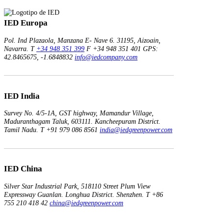
IED Europa
Pol. Ind Plazaola, Manzana E- Nave 6.
31195, Aizoain,
Navarra.
T
+34 948 351 399
F +34 948 351 401
GPS:
42.8465675, -1.6848832
info@iedcompany.com
IED India
Survey No. 4/5-1A, GST highway,
Mamandur Village,
Maduranthagam Taluk, 603111.
Kancheepuram District.
Tamil Nadu.
T +91 979 086 8561
india@iedgreenpower.com
IED China
Silver Star Industrial Park,
518110 Street Plum View
Expressway Guanlan.
Longhua District. Shenzhen.
T +86
755 210 418 42
china@iedgreenpower.com