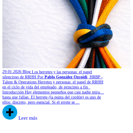
29.01.2026
Blog
Los herretes y las personas: el papel
silencioso de RRHH
Por
Pablo González Ozcoidi
, HRBP -
Talent & Operations
Herretes y personas: el papel de RRHH
en el ciclo de vida del empleado, de principio a fin
Introducción Hay elementos pequeños que casi nadie mira…
hasta que fallan. El herrete (la punta del cordón) es uno de
ellos: discreto, pero esencial. Si el errete se ...
Leer más