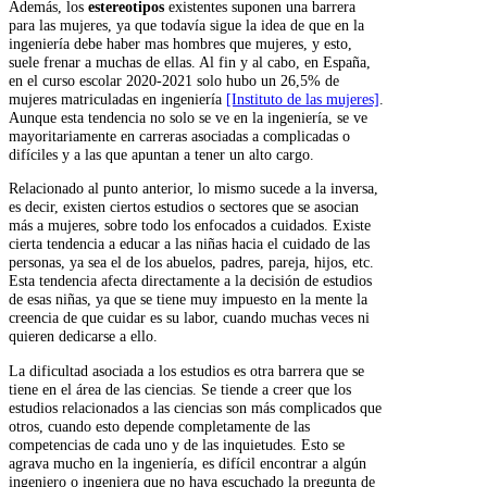
Además, los
estereotipos
existentes suponen una barrera
para las mujeres, ya que todavía sigue la idea de que en la
ingeniería debe haber mas hombres que mujeres, y esto,
suele frenar a muchas de ellas. Al fin y al cabo, en España,
en el curso escolar 2020-2021 solo hubo un 26,5% de
mujeres matriculadas en ingeniería
[Instituto de las mujeres]
.
Aunque esta tendencia no solo se ve en la ingeniería, se ve
mayoritariamente en carreras asociadas a complicadas o
difíciles y a las que apuntan a tener un alto cargo.
Relacionado al punto anterior, lo mismo sucede a la inversa,
es decir, existen ciertos estudios o sectores que se asocian
más a mujeres, sobre todo los enfocados a cuidados. Existe
cierta tendencia a educar a las niñas hacia el cuidado de las
personas, ya sea el de los abuelos, padres, pareja, hijos, etc.
Esta tendencia afecta directamente a la decisión de estudios
de esas niñas, ya que se tiene muy impuesto en la mente la
creencia de que cuidar es su labor, cuando muchas veces ni
quieren dedicarse a ello.
La dificultad asociada a los estudios es otra barrera que se
tiene en el área de las ciencias. Se tiende a creer que los
estudios relacionados a las ciencias son más complicados que
otros, cuando esto depende completamente de las
competencias de cada uno y de las inquietudes. Esto se
agrava mucho en la ingeniería, es difícil encontrar a algún
ingeniero o ingeniera que no haya escuchado la pregunta de