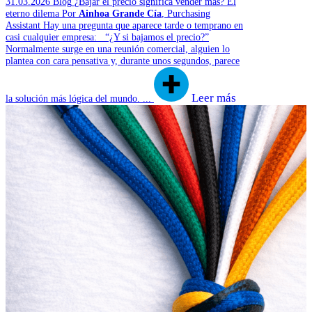
31.03.2026
Blog
¿Bajar el precio significa vender más? El
eterno dilema
Por
Ainhoa Grande Cía
, Purchasing
Assistant
Hay una pregunta que aparece tarde o temprano en
casi cualquier empresa: “¿Y si bajamos el precio?”
Normalmente surge en una reunión comercial, alguien lo
plantea con cara pensativa y, durante unos segundos, parece
Leer más
la solución más lógica del mundo. ...