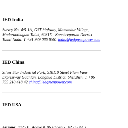
IED India
Survey No. 4/5-1A, GST highway,
Mamandur Village,
Maduranthagam Taluk, 603111.
Kancheepuram District.
Tamil Nadu.
T +91 979 086 8561
india@iedgreenpower.com
IED China
Silver Star Industrial Park,
518110 Street Plum View
Expressway Guanlan.
Longhua District. Shenzhen.
T +86
755 210 418 42
china@iedgreenpower.com
IED USA
Arizona:
4425 E. Agave
#106
Phoenix, AZ 85044
T