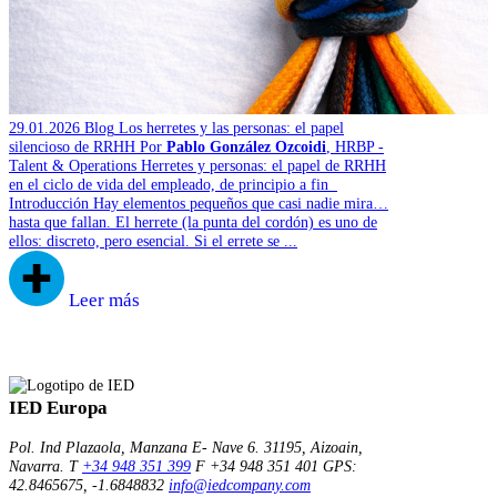
29.01.2026
Blog
Los herretes y las personas: el papel
silencioso de RRHH
Por
Pablo González Ozcoidi
, HRBP -
Talent & Operations
Herretes y personas: el papel de RRHH
en el ciclo de vida del empleado, de principio a fin
Introducción Hay elementos pequeños que casi nadie mira…
hasta que fallan. El herrete (la punta del cordón) es uno de
ellos: discreto, pero esencial. Si el errete se ...
Leer más
IED Europa
Pol. Ind Plazaola, Manzana E- Nave 6.
31195, Aizoain,
Navarra.
T
+34 948 351 399
F +34 948 351 401
GPS:
42.8465675, -1.6848832
info@iedcompany.com