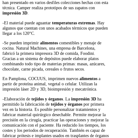
han presentado en varios desfiles colecciones hechas con esta
técnica. Camper realiza prototipos de sus zapatos con
impresión 3D
.
-El material puede aguantar
temperaturas extremas
. Hay
algunos que cuentan con unos acabados térmicos que pueden
llegar a los 120°C.
-Se pueden imprimir
alimentos
comestibles y menaje de
cocina. Natural Machines, una empresa de Barcelona,
fabricó la primera impresora 3D de comida, Foodini.
Gracias a un sistema de depósitos puede elaborar platos
combinando todo tipo de materias primas: masas, azúcares,
chocolate, carne picada, cereales o frutos secos.
En Pamplona, COCUUS, imprimen nuevos
alimentos
a
partir de proteína animal, vegetal o celular. Utilizan la
impresión láser 2D y 3D, bioimpresión y mecatrónica.
-Elaboración de
tejidos y órganos
. La
impresión 3D
ha
permitido la fabricación de
tejidos y órganos
por primera
vez en la historia. Es posible personalizar tratamientos y
fabricar material quirúrgico desechable. Permite mejorar la
precisión en la cirugía, practicar las operaciones y mejorar la
comunicación con el paciente. Ha reducido los tiempos, los
costes y los periodos de recuperación. También es capaz de
fabricar prótesis e implantes usados en trasplantes de órganos