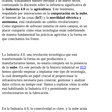
ocasión, trasladamos nuestro enfoque a un nuevo sector,
continuando la discusión sobre la influencia significativa de
la
Industria 4.0
en la
agricultura
. Este fenómeno,
respaldado por innovaciones en la
computación en la nube
,
el Internet de las cosas (
IoT
) y la
movilidad eléctrica y
autónoma
, está catalizando un cambio revolucionario.
Como ingeniero de software inmerso en estos campos, es un
placer compartir cómo estas tecnologías están redefiniendo
de manera fundamental las prácticas agrícolas y la forma en
que cosechamos los frutos.
La Industria 4.0, una revolución tecnológica que está
transformando la forma en que producimos y
manufacturamos bienes, no estaría completa sin la presencia
de la
nube
. En este período de la historia industrial en
IED
hemos querido empezar a implantar este tipo de tecnología,
la cual desempeña un papel crucial al proporcionar la
infraestructura necesaria para conectar, gestionar y analizar
datos críticos en tiempo real. Vamos a explorar cómo la nube
está habilitando la Industria 4.0 y permitiendo avances
revolucionarios en la fabricación.
En la Industria 4.0, la conectividad es clave, y la nube actúa