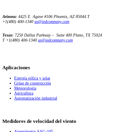
Arizona:
4425 E. Agave
#106
Phoenix, AZ 85044
T
+1(480) 400-1340
us@iedcompany.com
Texas:
7250 Dallas Parkway – Suite 400
Plano, TX 75024
T +1(480) 400-1340
us@iedcompany.com
Aplicaciones
Energía eólica y solar
Grúas de construcción
Meteorología
Agricultura
Automatización industrial
Medidores de velocidad del viento
Anemómetro SAG-105