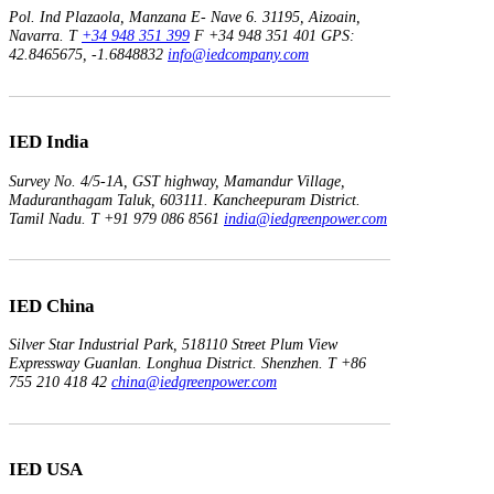
Pol. Ind Plazaola, Manzana E- Nave 6.
31195, Aizoain,
Navarra.
T
+34 948 351 399
F +34 948 351 401
GPS:
42.8465675, -1.6848832
info@iedcompany.com
IED India
Survey No. 4/5-1A, GST highway,
Mamandur Village,
Maduranthagam Taluk, 603111.
Kancheepuram District.
Tamil Nadu.
T +91 979 086 8561
india@iedgreenpower.com
IED China
Silver Star Industrial Park,
518110 Street Plum View
Expressway Guanlan.
Longhua District. Shenzhen.
T +86
755 210 418 42
china@iedgreenpower.com
IED USA