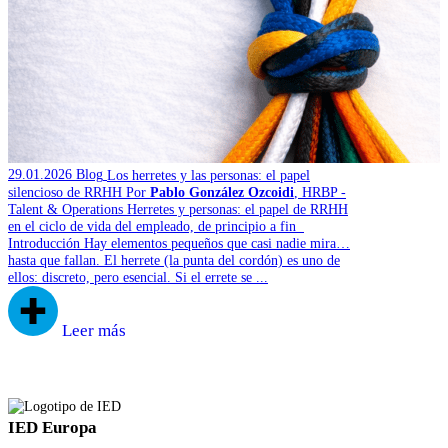
29.01.2026
Blog
Los herretes y las personas: el papel
silencioso de RRHH
Por
Pablo González Ozcoidi
, HRBP -
Talent & Operations
Herretes y personas: el papel de RRHH
en el ciclo de vida del empleado, de principio a fin
Introducción Hay elementos pequeños que casi nadie mira…
hasta que fallan. El herrete (la punta del cordón) es uno de
ellos: discreto, pero esencial. Si el errete se ...
Leer más
IED Europa