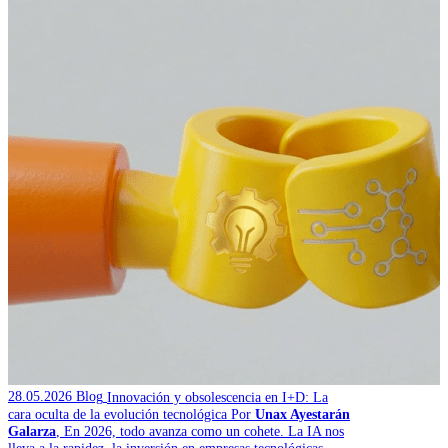
28.05.2026
Blog
Innovación y obsolescencia en I+D: La
cara oculta de la evolución tecnológica
Por
Unax Ayestarán
Galarza
,
En 2026, todo avanza como un cohete. La IA nos
lleva a la rapidez, la inversión en empresas tecnológicas