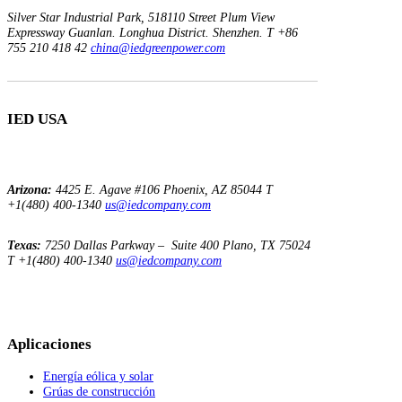
Silver Star Industrial Park,
518110 Street Plum View
Expressway Guanlan.
Longhua District. Shenzhen.
T +86
755 210 418 42
china@iedgreenpower.com
IED USA
Arizona:
4425 E. Agave
#106
Phoenix, AZ 85044
T
+1(480) 400-1340
us@iedcompany.com
Texas:
7250 Dallas Parkway – Suite 400
Plano, TX 75024
T +1(480) 400-1340
us@iedcompany.com
Aplicaciones
Energía eólica y solar
Grúas de construcción