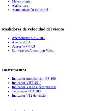
Meteorología
Agricultura
Automatización industrial
Medidores de velocidad del viento
Anemómetro SAG-105
Anemo 4403
Sensor WV4403
Set wireless Anemo y/o Veleta
Instrumentos
Indicador multifunción BS 100
Indicador VHT 4510
Indicador VHTA4 para piscinas
Tacómetro TCA 200
Indicador V12 de tensión