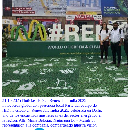
31.10.2025
Noticias
IED en Renewable India 2025:
innovación global con presencia local
Parte del equipo de
IED ha estado en Renewable India 2025, celebrada en Delhi,
uno de los encuentros más relevantes del sector energético en
la región. Allí, María Beloqui, Nagarajan B. y Murali S.
representaron a la compañía, compartiendo nuestra visión