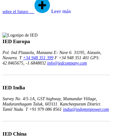
Leer más
sobre el futuro ...
IED Europa
Pol. Ind Plazaola, Manzana E- Nave 6.
31195, Aizoain,
Navarra.
T
+34 948 351 399
F +34 948 351 401
GPS:
42.8465675, -1.6848832
info@iedcompany.com
IED India
Survey No. 4/5-1A, GST highway,
Mamandur Village,
Maduranthagam Taluk, 603111.
Kancheepuram District.
Tamil Nadu.
T +91 979 086 8561
india@iedgreenpower.com
IED China