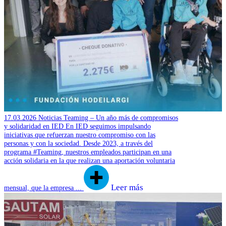
17.03.2026
Noticias
Teaming – Un año más de compromisos
y solidaridad en IED
En IED seguimos impulsando
iniciativas que refuerzan nuestro compromiso con las
personas y con la sociedad. Desde 2023, a través del
programa #Teaming, nuestros empleados participan en una
acción solidaria en la que realizan una aportación voluntaria
Leer más
mensual, que la empresa ...